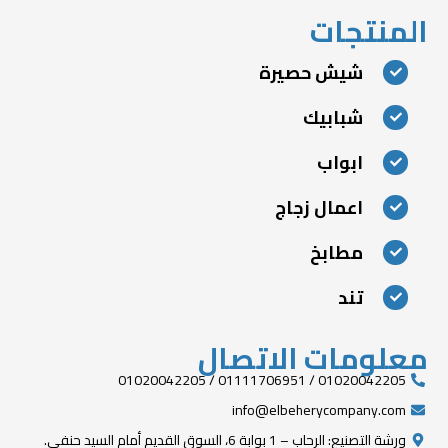
المنتجات
شيش حصيرة
شبابيك
ابواب
اعمال زجاج
مطابخ
تند
معلومات الاتصال
01020042205 / 01111706951 / 01020042205
info@elbeherycompany.com
ورشة التصنيع: الرحاب – 1 بوابة 6، السوق القديم أمام السيد حنفي.