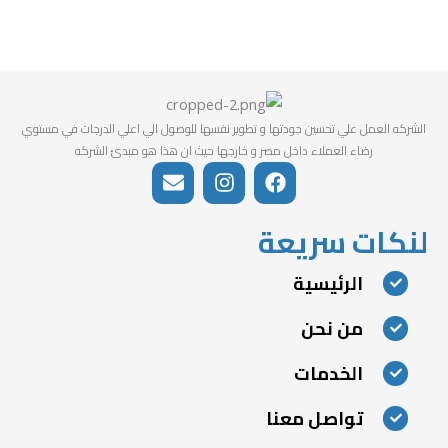
الشركه العمل علي تحسين جودتها و تطوير نفسها للوصول الي اعلي الدرجات في مستوي
رضاء العملاء داخل مصر و خارجها حيث ان هذا هو مبدئ الشركه
E
I
F
n
n
a
v
s
c
لنكات سريعة
e
t
e
l
a
b
o
g
o
الرئيسية
p
r
o
e
a
k
من نحن
m
الخدمات
تواصل معنا